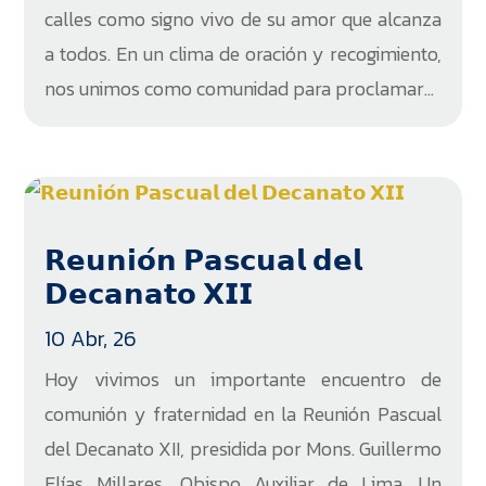
calles como signo vivo de su amor que alcanza
a todos. En un clima de oración y recogimiento,
nos unimos como comunidad para proclamar...
𝗥𝗲𝘂𝗻𝗶𝗼́𝗻 𝗣𝗮𝘀𝗰𝘂𝗮𝗹 𝗱𝗲𝗹
𝗗𝗲𝗰𝗮𝗻𝗮𝘁𝗼 𝗫𝗜𝗜
10 Abr, 26
Hoy vivimos un importante encuentro de
comunión y fraternidad en la Reunión Pascual
del Decanato XII, presidida por Mons. Guillermo
Elías Millares, Obispo Auxiliar de Lima. Un