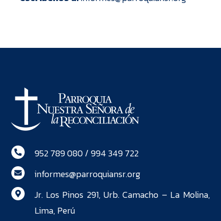
952 789 080 / 994 349 722

informes@parroquiansr.org

Jr. Los Pinos 291, Urb. Camacho – La Molina,

Lima, Perú