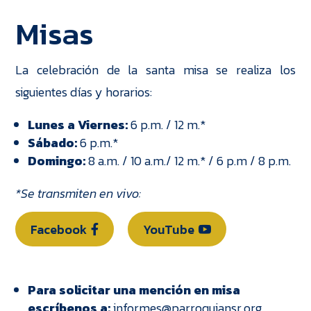
Misas
La celebración de la santa misa se realiza los
siguientes días y horarios:
Lunes a Viernes:
6 p.m. / 12 m.*
Sábado:
6 p.m.*
Domingo:
8 a.m. / 10 a.m./ 12 m.* / 6 p.m / 8 p.m.
*Se transmiten en vivo:
Facebook
YouTube
Para solicitar una mención en misa
escríbenos a:
informes@parroquiansr.org